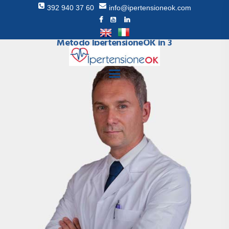
392 940 37 60
info@ipertensioneok.com
Come curare la pressione alta con il
Metodo IpertensioneOK in 3
settimane
HOMEPAGE
METODO
RECENSIONI
DR RAGGI
BLOG
LIBRO
SUPPORTO
CONTATTI