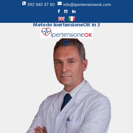
392 940 37 60
info@ipertensioneok.com
Come curare la pressione alta con il
Metodo IpertensioneOK in 3
settimane
HOMEPAGE
METODO
RECENSIONI
DR RAGGI
BLOG
LIBRO
SUPPORTO
CONTATTI