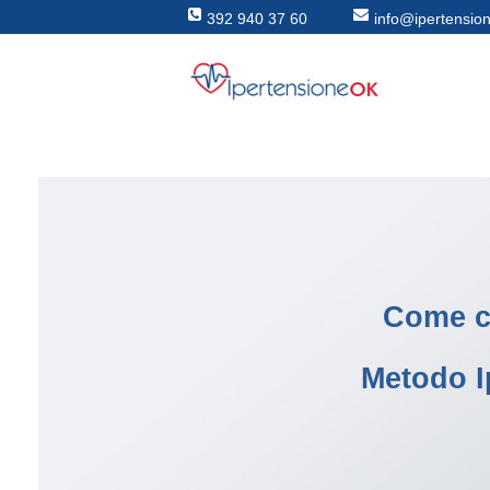
392 940 37 60
info@ipertensio
Come cu
Metodo I