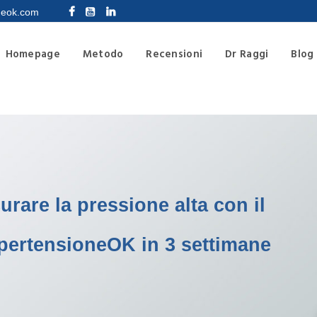
HOMEPAGE
neok.com
METODO
Homepage
Metodo
Recensioni
Dr Raggi
Blog
RECENSIONI
DR RAGGI
BLOG
LIBRO
rare la pressione alta con il
SUPPORTO
pertensioneOK in 3 settimane
CONTATTI