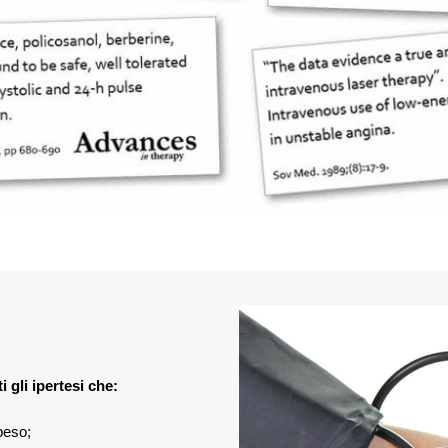
ti gli ipertesi che:
peso;