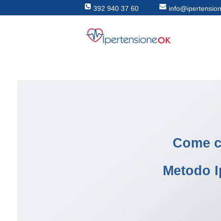
392 940 37 60
info@ipertensio
Come cu
Metodo I