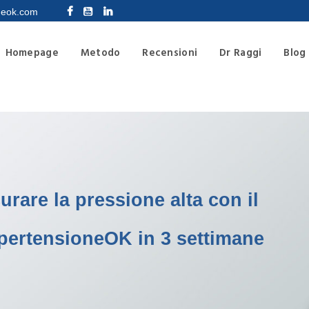
HOMEPAGE
neok.com
METODO
Homepage
Metodo
Recensioni
Dr Raggi
Blog
RECENSIONI
DR RAGGI
BLOG
LIBRO
rare la pressione alta con il
SUPPORTO
pertensioneOK in 3 settimane
CONTATTI