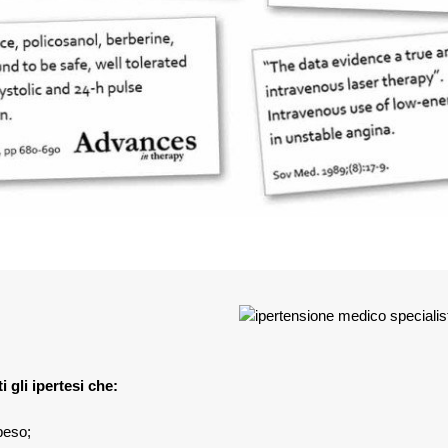
ti gli ipertesi che:
peso;