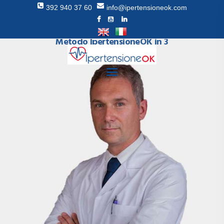
392 940 37 60
info@ipertensioneok.com
Come curare la pressione alta con il
Metodo IpertensioneOK in 3
settimane
HOMEPAGE
METODO
RECENSIONI
DR RAGGI
BLOG
LIBRO
SUPPORTO
CONTATTI