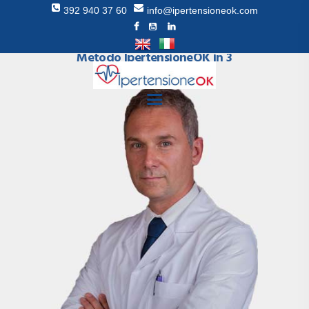
392 940 37 60
info@ipertensioneok.com
Come curare la pressione alta con il
Metodo IpertensioneOK in 3
settimane
HOMEPAGE
METODO
RECENSIONI
DR RAGGI
BLOG
LIBRO
SUPPORTO
CONTATTI